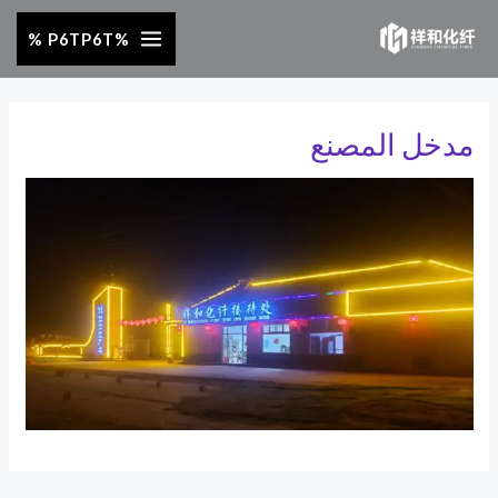
خطي
%P6TP6T %
لى
لمحتوى
مدخل المصنع